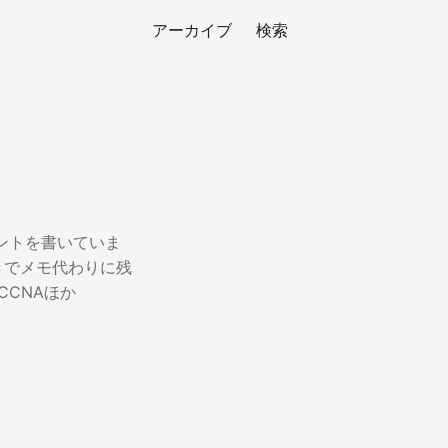
アーカイブ
検索
ントを書いていま
きでメモ代わりに残
CCNAほか